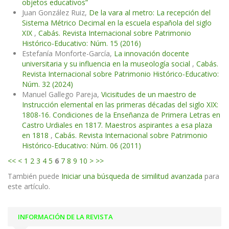
objetos educativos”
Juan González Ruiz,
De la vara al metro: La recepción del
Sistema Métrico Decimal en la escuela española del siglo
XIX
,
Cabás. Revista Internacional sobre Patrimonio
Histórico-Educativo: Núm. 15 (2016)
Estefanía Monforte-García,
La innovación docente
universitaria y su influencia en la museología social
,
Cabás.
Revista Internacional sobre Patrimonio Histórico-Educativo:
Núm. 32 (2024)
Manuel Gallego Pareja,
Vicisitudes de un maestro de
Instrucción elemental en las primeras décadas del siglo XIX:
1808-16. Condiciones de la Enseñanza de Primera Letras en
Castro Urdiales en 1817. Maestros aspirantes a esa plaza
en 1818
,
Cabás. Revista Internacional sobre Patrimonio
Histórico-Educativo: Núm. 06 (2011)
<<
<
1
2
3
4
5
6
7
8
9
10
>
>>
También puede
Iniciar una búsqueda de similitud avanzada
para
este artículo.
INFORMACIÓN DE LA REVISTA