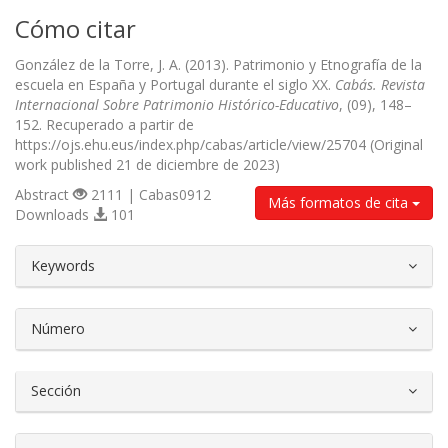
Cómo citar
González de la Torre, J. A. (2013). Patrimonio y Etnografía de la
escuela en España y Portugal durante el siglo XX.
Cabás. Revista
Internacional Sobre Patrimonio Histórico-Educativo
, (09), 148–
152. Recuperado a partir de
https://ojs.ehu.eus/index.php/cabas/article/view/25704 (Original
work published 21 de diciembre de 2023)
Abstract
2111 | Cabas0912
Más formatos de cita
Downloads
101
##plugins.themes.bootstrap3.article.d
Keywords
Número
Sección