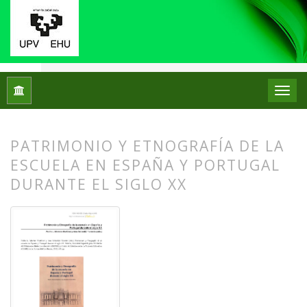
Inicio
Archivos
Núm. 09 (2013)
Reseñas bibliográficas
PATRIMONIO Y ETNOGRAFÍA DE LA
ESCUELA EN ESPAÑA Y PORTUGAL
DURANTE EL SIGLO XX
##plugins.themes.bootstrap3.article.
##plugins.themes.bootstrap3.article.