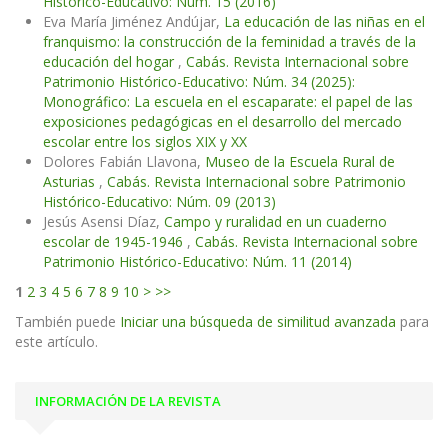
Histórico-Educativo: Núm. 15 (2016)
Eva María Jiménez Andújar,
La educación de las niñas en el
franquismo: la construcción de la feminidad a través de la
educación del hogar
,
Cabás. Revista Internacional sobre
Patrimonio Histórico-Educativo: Núm. 34 (2025):
Monográfico: La escuela en el escaparate: el papel de las
exposiciones pedagógicas en el desarrollo del mercado
escolar entre los siglos XIX y XX
Dolores Fabián Llavona,
Museo de la Escuela Rural de
Asturias
,
Cabás. Revista Internacional sobre Patrimonio
Histórico-Educativo: Núm. 09 (2013)
Jesús Asensi Díaz,
Campo y ruralidad en un cuaderno
escolar de 1945-1946
,
Cabás. Revista Internacional sobre
Patrimonio Histórico-Educativo: Núm. 11 (2014)
1
2
3
4
5
6
7
8
9
10
>
>>
También puede
Iniciar una búsqueda de similitud avanzada
para
este artículo.
INFORMACIÓN DE LA REVISTA