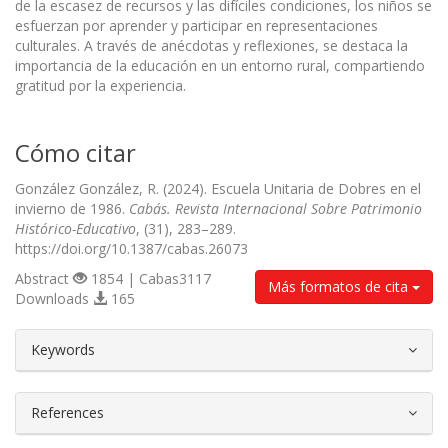
de la escasez de recursos y las difíciles condiciones, los niños se
esfuerzan por aprender y participar en representaciones
culturales. A través de anécdotas y reflexiones, se destaca la
importancia de la educación en un entorno rural, compartiendo
gratitud por la experiencia.
Cómo citar
González González, R. (2024). Escuela Unitaria de Dobres en el
invierno de 1986.
Cabás. Revista Internacional Sobre Patrimonio
Histórico-Educativo
, (31), 283–289.
https://doi.org/10.1387/cabas.26073
Abstract
1854 | Cabas3117
Más formatos de cita
Downloads
165
##plugins.themes.bootstrap3.article.d
Keywords
References