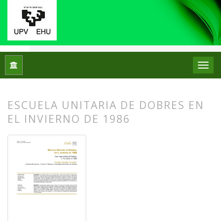
Inicio
Archivos
Núm. 31 (2024): Monográfico: Didáctica del 
ESCUELA UNITARIA DE DOBRES EN
EL INVIERNO DE 1986
##plugins.themes.bootstrap3.article.
##plugins.themes.bootstrap3.article.