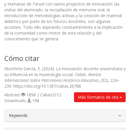
y Humanas de Teruel con varios proyectos de innovación: las
visitas del alumnado, la recopilación de memoria oral, la
introducción de metodologías activas y la creación de material
didáctico por parte de los futuros docentes, son algunas
acciones. Todo ello aspirando constantemente a la implicación
de la comunidad como motor de esta relación y del
conocimiento que se genera.
Cómo citar
Monforte García, E. (2024). La innovación docente universitaria y
su influencia en la museología social.
Cabás. Revista
Internacional Sobre Patrimonio Histórico-Educativo
, (32), 224–
239. https://doi.org/10.1387/cabas.26788
Abstract
1898 | Cabas3212
Más formatos de cita
Downloads
198
##plugins.themes.bootstrap3.article.d
Keywords