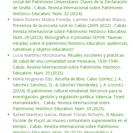
social del Patrimonio Universitario: Claves de la Declaración
de Sevilla
,
Cabás. Revista Internacional sobre Patrimonio
Histórico-Educativo: Núm. 32 (2024)
María Dolores Molina Poveda, Carmen Sanchidrián Blanco,
Presencia de la escuela rural en Cabás (2009-2022)
,
Cabás.
Revista Internacional sobre Patrimonio Histórico-Educativo:
Núm. 29 (2023): Monográfico X Jornadas SEPHE “Nuevas
miradas sobre el patrimonio histórico-educativo: audiencias,
narrativas y objetos educativos”
Lucia Martínez Moctezuma,
Rituales escolares y prácticas
de salud de una comunidad rural mexicana, 1920-1940
,
Cabás. Revista Internacional sobre Patrimonio Histórico-
Educativo: Núm. 33 (2025)
María Nogueras Edo,
Reseña de libro: Calvo Gómez, J. A.,
Sánchez-Sánchez, D., & Sánchez Hernández, J. A. (coord.)
(2024). El patrimonio cultural inmaterial. Recursos para la
investigación, gestión y regulación jurídica. Valencia: Tirant
Humanidades.
,
Cabás. Revista Internacional sobre
Patrimonio Histórico-Educativo: Núm. 33 (2025)
Rafael Martínez García, Marian Tristán Richarte,
El Museo
Escolar de Puçol: un museo comunitario superviviente en el
tiempo
,
Cabás. Revista Internacional sobre Patrimonio
Histórico-Educativo: Núm. 29 (2023): Monográfico X