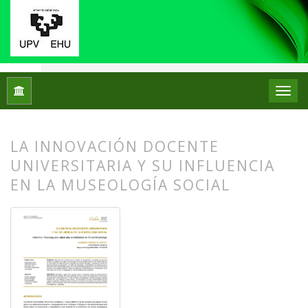
Inicio
Archivos
Núm. 32 (2024)
Artículos
LA INNOVACIÓN DOCENTE
UNIVERSITARIA Y SU INFLUENCIA
EN LA MUSEOLOGÍA SOCIAL
##plugins.themes.bootstrap3.article.
##plugins.themes.bootstrap3.article.