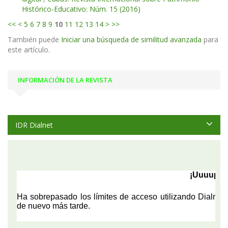
Histórico-Educativo: Núm. 15 (2016)
<<
<
5
6
7
8
9
10
11
12
13
14
>
>>
También puede
Iniciar una búsqueda de similitud avanzada
para
este artículo.
INFORMACIÓN DE LA REVISTA
IDR Dialnet