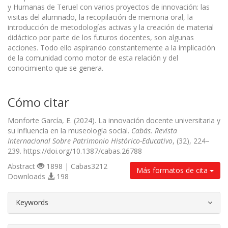
y Humanas de Teruel con varios proyectos de innovación: las
visitas del alumnado, la recopilación de memoria oral, la
introducción de metodologías activas y la creación de material
didáctico por parte de los futuros docentes, son algunas
acciones. Todo ello aspirando constantemente a la implicación
de la comunidad como motor de esta relación y del
conocimiento que se genera.
Cómo citar
Monforte García, E. (2024). La innovación docente universitaria y
su influencia en la museología social.
Cabás. Revista
Internacional Sobre Patrimonio Histórico-Educativo
, (32), 224–
239. https://doi.org/10.1387/cabas.26788
Abstract
1898 | Cabas3212
Más formatos de cita
Downloads
198
##plugins.themes.bootstrap3.article.d
Keywords