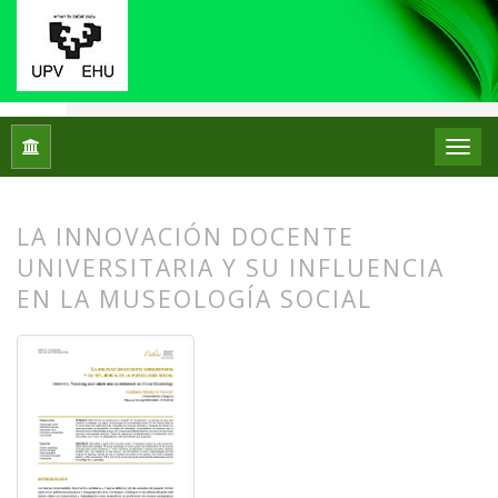
Inicio
Archivos
Núm. 32 (2024)
Artículos
LA INNOVACIÓN DOCENTE
UNIVERSITARIA Y SU INFLUENCIA
EN LA MUSEOLOGÍA SOCIAL
##plugins.themes.bootstrap3.article.
##plugins.themes.bootstrap3.article.