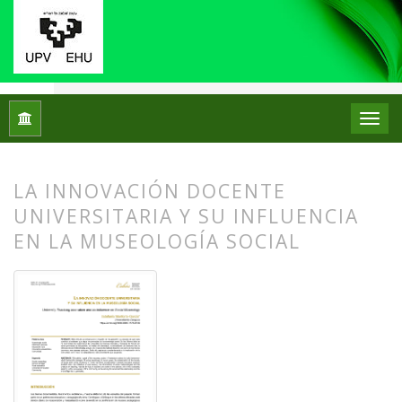
Inicio
Archivos
Núm. 32 (2024)
Artículos
LA INNOVACIÓN DOCENTE
UNIVERSITARIA Y SU INFLUENCIA
EN LA MUSEOLOGÍA SOCIAL
##plugins.themes.bootstrap3.article.
##plugins.themes.bootstrap3.article.