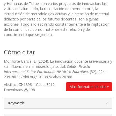
y Humanas de Teruel con varios proyectos de innovación: las
visitas del alumnado, la recopilación de memoria oral, la
introducción de metodologías activas y la creación de material
didáctico por parte de los futuros docentes, son algunas
acciones. Todo ello aspirando constantemente a la implicación
de la comunidad como motor de esta relación y del
conocimiento que se genera.
Cómo citar
Monforte García, E. (2024). La innovación docente universitaria y
su influencia en la museología social.
Cabás. Revista
Internacional Sobre Patrimonio Histórico-Educativo
, (32), 224–
239. https://doi.org/10.1387/cabas.26788
Abstract
1898 | Cabas3212
Más formatos de cita
Downloads
198
##plugins.themes.bootstrap3.article.d
Keywords