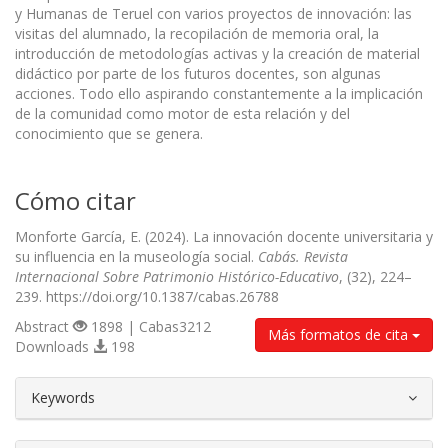
y Humanas de Teruel con varios proyectos de innovación: las
visitas del alumnado, la recopilación de memoria oral, la
introducción de metodologías activas y la creación de material
didáctico por parte de los futuros docentes, son algunas
acciones. Todo ello aspirando constantemente a la implicación
de la comunidad como motor de esta relación y del
conocimiento que se genera.
Cómo citar
Monforte García, E. (2024). La innovación docente universitaria y
su influencia en la museología social.
Cabás. Revista
Internacional Sobre Patrimonio Histórico-Educativo
, (32), 224–
239. https://doi.org/10.1387/cabas.26788
Abstract
1898 | Cabas3212
Más formatos de cita
Downloads
198
##plugins.themes.bootstrap3.article.d
Keywords