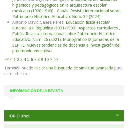
higiénicos y pedagógicos en la arquitectura escolar
mexicana (1920-1940)
,
Cabás. Revista Internacional sobre
Patrimonio Histórico-Educativo: Núm. 32 (2024)
Antonio David Galera Pérez,
Educación física escolar
durante la II República (1931-1939): Aspectos curriculares
,
Cabás. Revista Internacional sobre Patrimonio Histórico-
Educativo: Núm. 26 (2021): Monográfico IX Jornadas de la
SEPHE: Nuevas tendencias de docencia e investigación del
patrimonio educativo
<<
<
1
2
3
4
5
6
7
8
9
10
>
>>
También puede
Iniciar una búsqueda de similitud avanzada
para
este artículo.
INFORMACIÓN DE LA REVISTA
IDR Dialnet