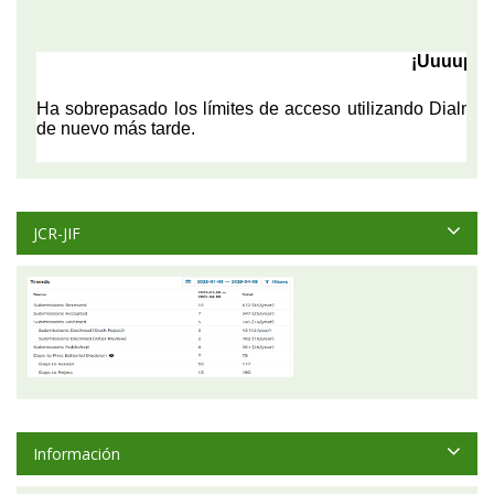
JCR-JIF
Información