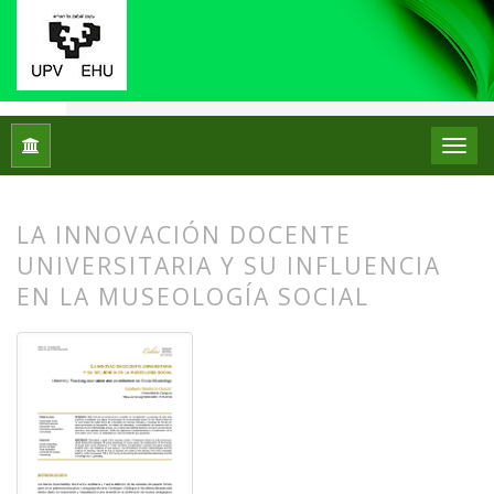
Inicio
Archivos
Núm. 32 (2024)
Artículos
LA INNOVACIÓN DOCENTE
UNIVERSITARIA Y SU INFLUENCIA
EN LA MUSEOLOGÍA SOCIAL
##plugins.themes.bootstrap3.article.
##plugins.themes.bootstrap3.article.