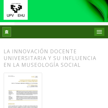
Inicio
Archivos
Núm. 32 (2024)
Artículos
LA INNOVACIÓN DOCENTE
UNIVERSITARIA Y SU INFLUENCIA
EN LA MUSEOLOGÍA SOCIAL
##plugins.themes.bootstrap3.article.
##plugins.themes.bootstrap3.article.