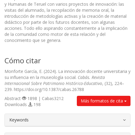
y Humanas de Teruel con varios proyectos de innovación: las
visitas del alumnado, la recopilación de memoria oral, la
introducción de metodologías activas y la creación de material
didáctico por parte de los futuros docentes, son algunas
acciones. Todo ello aspirando constantemente a la implicación
de la comunidad como motor de esta relación y del
conocimiento que se genera.
Cómo citar
Monforte García, E. (2024). La innovación docente universitaria y
su influencia en la museología social.
Cabás. Revista
Internacional Sobre Patrimonio Histórico-Educativo
, (32), 224–
239. https://doi.org/10.1387/cabas.26788
Abstract
1898 | Cabas3212
Más formatos de cita
Downloads
198
##plugins.themes.bootstrap3.article.d
Keywords