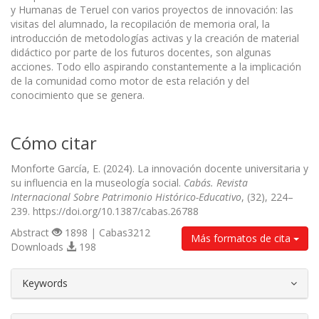
y Humanas de Teruel con varios proyectos de innovación: las
visitas del alumnado, la recopilación de memoria oral, la
introducción de metodologías activas y la creación de material
didáctico por parte de los futuros docentes, son algunas
acciones. Todo ello aspirando constantemente a la implicación
de la comunidad como motor de esta relación y del
conocimiento que se genera.
Cómo citar
Monforte García, E. (2024). La innovación docente universitaria y
su influencia en la museología social.
Cabás. Revista
Internacional Sobre Patrimonio Histórico-Educativo
, (32), 224–
239. https://doi.org/10.1387/cabas.26788
Abstract
1898 | Cabas3212
Más formatos de cita
Downloads
198
##plugins.themes.bootstrap3.article.d
Keywords