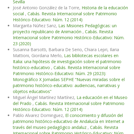
Sevilla
José Antonio González de la Torre,
Historia de la educación
social
,
Cabás. Revista Internacional sobre Patrimonio
Histórico-Educativo: Núm. 12 (2014)
Margarita Núñez Sanz,
Las Misiones Pedagógicas: un
proyecto republicano de Animación
,
Cabás. Revista
Internacional sobre Patrimonio Histórico-Educativo: Núm.
23 (2020)
Susanna Barsotti, Barbara De Serio, Chiara Lepri, Ilaria
Mattioni, Giordana Merlo,
Las bibliotecas escolares en
Italia: una hipótesis de investigación sobre el patrimonio
histórico-educativo
,
Cabás. Revista Internacional sobre
Patrimonio Histórico-Educativo: Núm. 29 (2023):
Monográfico X Jornadas SEPHE “Nuevas miradas sobre el
patrimonio histórico-educativo: audiencias, narrativas y
objetos educativos”
Miguel Ángel Martínez Martínez,
La educación en el Museo
del Prado
,
Cabás. Revista Internacional sobre Patrimonio
Histórico-Educativo: Núm. 12 (2014)
Pablo Alvarez Dominguez,
El conocimiento y difusión del
patrimonio histórico-educativo de Andalucía en Internet a
través del museo pedagógico andaluz
,
Cabás. Revista
Internacional sobre Patrimonio Histórico-Educativo: Núm.