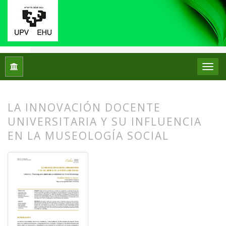
Inicio
Archivos
Núm. 32 (2024)
Artículos
LA INNOVACIÓN DOCENTE
UNIVERSITARIA Y SU INFLUENCIA
EN LA MUSEOLOGÍA SOCIAL
##plugins.themes.bootstrap3.article.
##plugins.themes.bootstrap3.article.