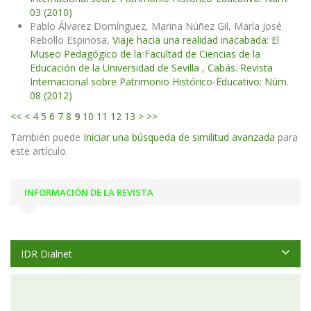
03 (2010)
Pablo Álvarez Domínguez, Marina Núñez Gil, María José
Rebollo Espinosa,
Viaje hacia una realidad inacabada: El
Museo Pedagógico de la Facultad de Ciencias de la
Educación de la Universidad de Sevilla
,
Cabás. Revista
Internacional sobre Patrimonio Histórico-Educativo: Núm.
08 (2012)
<<
<
4
5
6
7
8
9
10
11
12
13
>
>>
También puede
Iniciar una búsqueda de similitud avanzada
para
este artículo.
INFORMACIÓN DE LA REVISTA
IDR Dialnet