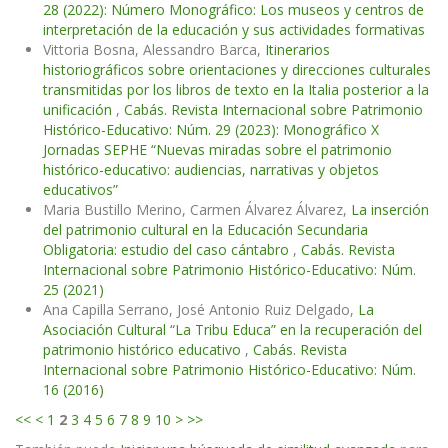
28 (2022): Número Monográfico: Los museos y centros de
interpretación de la educación y sus actividades formativas
Vittoria Bosna, Alessandro Barca,
Itinerarios
historiográficos sobre orientaciones y direcciones culturales
transmitidas por los libros de texto en la Italia posterior a la
unificación
,
Cabás. Revista Internacional sobre Patrimonio
Histórico-Educativo: Núm. 29 (2023): Monográfico X
Jornadas SEPHE “Nuevas miradas sobre el patrimonio
histórico-educativo: audiencias, narrativas y objetos
educativos”
Maria Bustillo Merino, Carmen Álvarez Álvarez,
La inserción
del patrimonio cultural en la Educación Secundaria
Obligatoria: estudio del caso cántabro
,
Cabás. Revista
Internacional sobre Patrimonio Histórico-Educativo: Núm.
25 (2021)
Ana Capilla Serrano, José Antonio Ruiz Delgado,
La
Asociación Cultural “La Tribu Educa” en la recuperación del
patrimonio histórico educativo
,
Cabás. Revista
Internacional sobre Patrimonio Histórico-Educativo: Núm.
16 (2016)
<<
<
1
2
3
4
5
6
7
8
9
10
>
>>