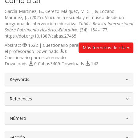
Cómo citar
García-Martínez, B., Cerezo-Máiquez, M. C. ., & Lozano-
Martínez, J. . (2025). Vincular la escuela y el museo desde un
programa de intervención educativa.
Cabás. Revista Internacional
Sobre Patrimonio Histórico-Educativo
, (34), 154–177.
https://doi.org/10.1387/cabas.27465
Abstract
1622 | Cuestionario para
Más formatos de cita
el profesorado Downloads
0
Cuestionario para el alumnado
Downloads
0 Cabas3409 Downloads
142
##plugins.themes.bootstrap3.article.d
Keywords
References
Número
Sección