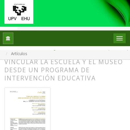
Inicio
Archivos
Núm. 34 (2025): Monográfico: La escuela en el escaparate: el p
Artículos
VINCULAR LA ESCUELA Y EL MUSEO
DESDE UN PROGRAMA DE
INTERVENCIÓN EDUCATIVA
##plugins.themes.bootstrap3.article.
##plugins.themes.bootstrap3.article.