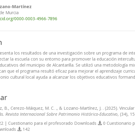
ozano-Martínez
 de Murcia
rcid.org/0000-0003-4966-7896
n
resenta los resultados de una investigación sobre un programa de int
ctar la escuela con su entorno para promover la educación intercultur
ducativos del municipio de Alcantarilla. Se utilizó una metodología m
can que el programa resultó eficaz para mejorar el aprendizaje curric
monio cultural local ayuda a alcanzar los objetivos educativos form
ar
z, B., Cerezo-Máiquez, M. C. ., & Lozano-Martínez, J. . (2025). Vincul
s. Revista Internacional Sobre Patrimonio Histórico-Educativo
, (34), 
2 | Cuestionario para el profesorado Downloads
0 Cuestionario 
ownloads
142