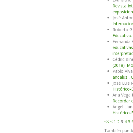
Revista In
exposicion
José Anton
Internacio
Roberto G
Educativo:
Fernanda 
educativa
interpreta
Cédric Bin
(2018): Mo
Pablo Alv
andaluz
,
C
José Luis 
Histórico-
Ana Vega N
Recordar e
Ángel Llan
Histórico-
<<
<
1
2
3
4
5
También pued