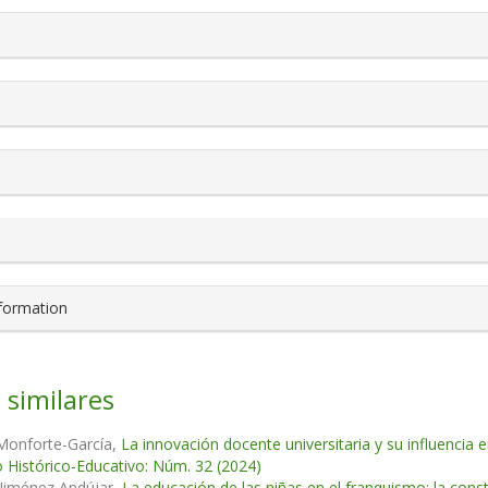
s.themes.bootstrap3.article.details##
nformation
 similares
 Monforte-García,
La innovación docente universitaria y su influencia 
 Histórico-Educativo: Núm. 32 (2024)
 Jiménez Andújar,
La educación de las niñas en el franquismo: la cons