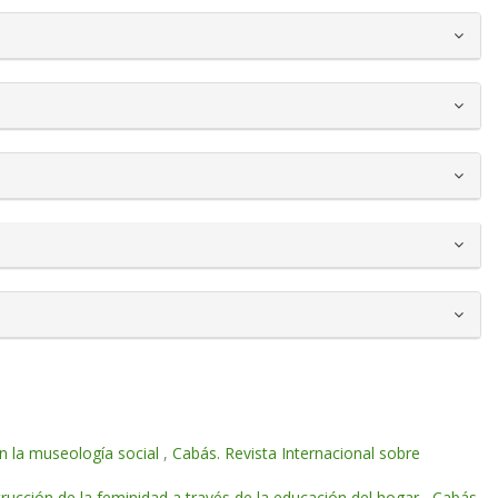
en la museología social
,
Cabás. Revista Internacional sobre
trucción de la feminidad a través de la educación del hogar
,
Cabás.