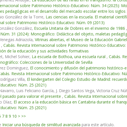
ternacional sobre Patrimonio Histórico-Educativo: Núm. 34 (2025): Mon
es pedagógicas en el desarrollo del mercado escolar entre los siglos 
io González de la Torre,
Las ciencias en la escuela. El material cien
nal sobre Patrimonio Histórico-Educativo: Núm. 09 (2013)
onzález González,
Escuela Unitaria de Dobres en el invierno de 1986
 Núm. 31 (2024): Monográfico: Didáctica del objeto, maletas pedagóg
Venegas Adriazola,
Vitrinas abiertas, el Museo de la Educación Gabri
s
,
Cabás. Revista Internacional sobre Patrimonio Histórico-Educativ
ción de la educación y sus actividades formativas
et, Michel Sohier,
La escuela de Bothoa, una escuela rural
,
Cabás. Re
nográfico: Colecciones de la Universidad de Sevilla
arez Dominguez,
El conocimiento y difusión del patrimonio histórico
abás. Revista Internacional sobre Patrimonio Histórico-Educativo: N
Rodríguez Villa,
El kindergarten del Colegio Estudio de Madrid: recuerd
Educativo: Núm. 25 (2021)
avarro, Luis Feliciano García, J. Diego Santos Vega, Victoria Cruz N
l pasado para valorar el presente
,
Cabás. Revista Internacional sobr
o Díaz,
El acceso a la educación básica en Cantabria durante el fra
Educativo: Núm. 25 (2021)
6
7
8
9
10
>
>>
e
Iniciar una búsqueda de similitud avanzada
para este artículo.