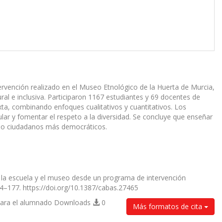
ervención realizado en el Museo Etnológico de la Huerta de Murcia,
al e inclusiva. Participaron 1167 estudiantes y 69 docentes de
ixta, combinando enfoques cualitativos y cuantitativos. Los
ular y fomentar el respeto a la diversidad. Se concluye que enseñar
ando ciudadanos más democráticos.
ar la escuela y el museo desde un programa de intervención
154–177. https://doi.org/10.1387/cabas.27465
para el alumnado Downloads
0
Más formatos de cita