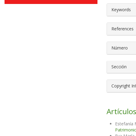
##plugin
Keywords
References
Número
Sección
Copyright I
Artículos
Estefanía
Patrimonio
Eva María