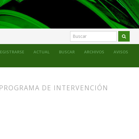
l mercado escolar entre los siglos XIX y XX
EGISTRARSE
ACTUAL
BUSCAR
ARCHIVOS
AVISOS
 PROGRAMA DE INTERVENCIÓN