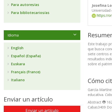
Para autores/as
Josefina L
Universidad
Para bibliotecarios/as
https://o
Resume
Idioma
Este trabajo p
English
que busca cone
siete centros e
Español (España)
resultados indi
Euskara
sobre el patri
Français (France)
Cómo cit
Italiano
García-Martíne
educativa.
Cabá
Enviar un artículo
Abstract
162
Cabas3409 D
Enviar un artículo