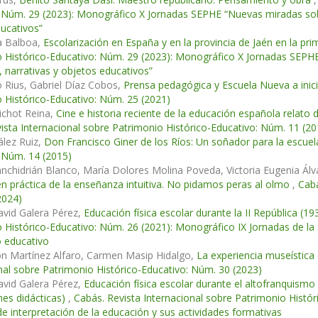
 Núm. 29 (2023): Monográfico X Jornadas SEPHE “Nuevas miradas sobre
ucativos”
a Balboa,
Escolarización en España y en la provincia de Jaén en la pri
 Histórico-Educativo: Núm. 29 (2023): Monográfico X Jornadas SEPHE
, narrativas y objetos educativos”
ó Rius, Gabriel Díaz Cobos,
Prensa pedagógica y Escuela Nueva a inicio
 Histórico-Educativo: Núm. 25 (2021)
uichot Reina,
Cine e historia reciente de la educación española relato
ista Internacional sobre Patrimonio Histórico-Educativo: Núm. 11 (20
lez Ruiz,
Don Francisco Giner de los Ríos: Un soñador para la escue
 Núm. 14 (2015)
chidrián Blanco, María Dolores Molina Poveda, Victoria Eugenia Álv
en práctica de la enseñanza intuitiva. No pidamos peras al olmo
,
Cabá
2024)
avid Galera Pérez,
Educación física escolar durante la II República (1
 Histórico-Educativo: Núm. 26 (2021): Monográfico IX Jornadas de la
 educativo
ón Martínez Alfaro, Carmen Masip Hidalgo,
La experiencia museística 
nal sobre Patrimonio Histórico-Educativo: Núm. 30 (2023)
avid Galera Pérez,
Educación física escolar durante el altofranquismo 
nes didácticas)
,
Cabás. Revista Internacional sobre Patrimonio Hist
de interpretación de la educación y sus actividades formativas