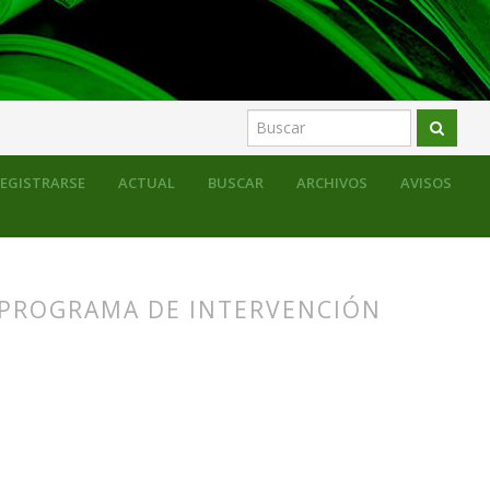
l mercado escolar entre los siglos XIX y XX
EGISTRARSE
ACTUAL
BUSCAR
ARCHIVOS
AVISOS
 PROGRAMA DE INTERVENCIÓN