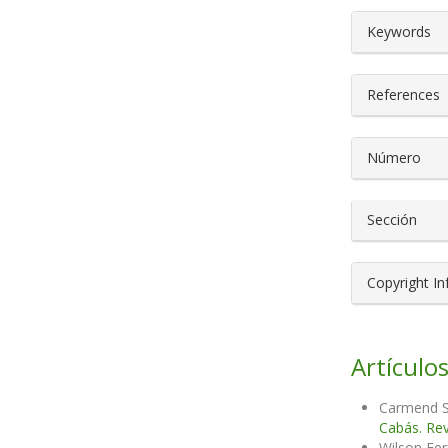
##plugin
Keywords
References
Número
Sección
Copyright I
Artículos
Carmend S
Cabás. Rev
Wilson Fer