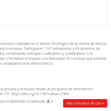
ervención realizado en el Museo Etnológico de la Huerta de Murcia,
al e inclusiva. Participaron 1167 estudiantes y 69 docentes de
ixta, combinando enfoques cualitativos y cuantitativos. Los
ular y fomentar el respeto a la diversidad. Se concluye que enseñar
ando ciudadanos más democráticos.
ar la escuela y el museo desde un programa de intervención
154–177. https://doi.org/10.1387/cabas.27465
para el alumnado Downloads
0
Más formatos de cita