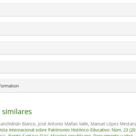
s.themes.bootstrap3.article.details##
nformation
 similares
anchidrián Blanco, José Antonio Mañas Valle, Manuel López Mestan
ista Internacional sobre Patrimonio Histórico-Educativo: Núm. 23 (20
rús,
Benito Santaya Dasí. Maestro republicano. Pensamiento y obra