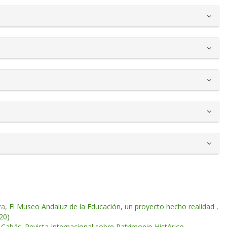
za,
El Museo Andaluz de la Educación, un proyecto hecho realidad
,
20)
,
Cabás. Revista Internacional sobre Patrimonio Histórico-