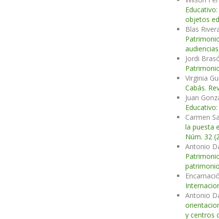
Educativo:
objetos ed
Blas River
Patrimonio
audiencias
Jordi Bras
Patrimonio
Virginia G
Cabás. Rev
Juan Gonzá
Educativo:
Carmen San
la puesta 
Núm. 32 (
Antonio D
Patrimonio
patrimonio
Encarnaci
Internacio
Antonio D
orientacio
y centros 