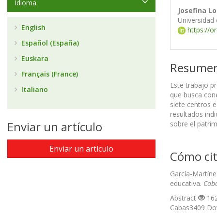
Idioma
Josefina L
Universidad
English
https://o
Español (España)
Euskara
Resume
Français (France)
Este trabajo p
Italiano
que busca cone
siete centros e
resultados indi
Enviar un artículo
sobre el patri
Enviar un artículo
Cómo cit
García-Martíne
educativa.
Cabá
Abstract
162
Cabas3409 D