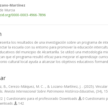
ozano-Martínez
 de Murcia
rcid.org/0000-0003-4966-7896
n
resenta los resultados de una investigación sobre un programa de int
ctar la escuela con su entorno para promover la educación intercultur
ducativos del municipio de Alcantarilla. Se utilizó una metodología m
can que el programa resultó eficaz para mejorar el aprendizaje curric
monio cultural local ayuda a alcanzar los objetivos educativos form
ar
z, B., Cerezo-Máiquez, M. C. ., & Lozano-Martínez, J. . (2025). Vincul
s. Revista Internacional Sobre Patrimonio Histórico-Educativo
, (34), 
2 | Cuestionario para el profesorado Downloads
0 Cuestionario 
ownloads
142