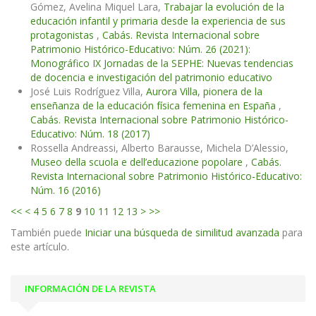
Gómez, Avelina Miquel Lara,
Trabajar la evolución de la
educación infantil y primaria desde la experiencia de sus
protagonistas
,
Cabás. Revista Internacional sobre
Patrimonio Histórico-Educativo: Núm. 26 (2021):
Monográfico IX Jornadas de la SEPHE: Nuevas tendencias
de docencia e investigación del patrimonio educativo
José Luis Rodríguez Villa,
Aurora Villa, pionera de la
enseñanza de la educación física femenina en España
,
Cabás. Revista Internacional sobre Patrimonio Histórico-
Educativo: Núm. 18 (2017)
Rossella Andreassi, Alberto Barausse, Michela D’Alessio,
Museo della scuola e dell’educazione popolare
,
Cabás.
Revista Internacional sobre Patrimonio Histórico-Educativo:
Núm. 16 (2016)
<<
<
4
5
6
7
8
9
10
11
12
13
>
>>
También puede
Iniciar una búsqueda de similitud avanzada
para
este artículo.
INFORMACIÓN DE LA REVISTA