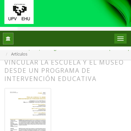
Inicio
Archivos
Núm. 34 (2025): Monográfico: La escuela en el escaparate: el p
Artículos
VINCULAR LA ESCUELA Y EL MUSEO
DESDE UN PROGRAMA DE
INTERVENCIÓN EDUCATIVA
##plugins.themes.bootstrap3.article.
##plugins.themes.bootstrap3.article.