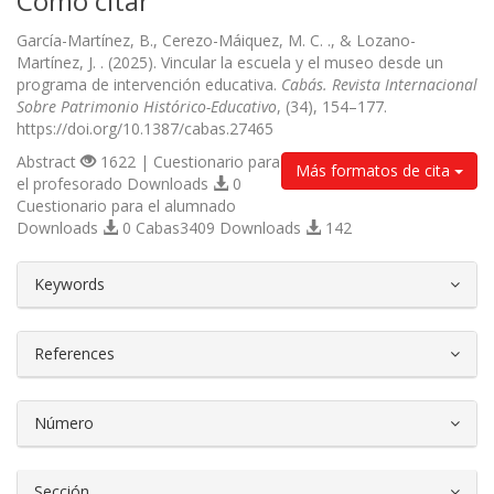
Cómo citar
García-Martínez, B., Cerezo-Máiquez, M. C. ., & Lozano-
Martínez, J. . (2025). Vincular la escuela y el museo desde un
programa de intervención educativa.
Cabás. Revista Internacional
Sobre Patrimonio Histórico-Educativo
, (34), 154–177.
https://doi.org/10.1387/cabas.27465
Abstract
1622 | Cuestionario para
Más formatos de cita
el profesorado Downloads
0
Cuestionario para el alumnado
Downloads
0 Cabas3409 Downloads
142
##plugins.themes.bootstrap3.article.d
Keywords
References
Número
Sección