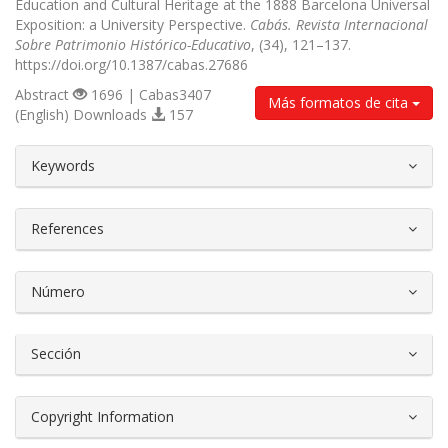
Education and Cultural Heritage at the 1888 Barcelona Universal
Exposition: a University Perspective.
Cabás. Revista Internacional
Sobre Patrimonio Histórico-Educativo
, (34), 121–137.
https://doi.org/10.1387/cabas.27686
Abstract
1696 | Cabas3407
Más formatos de cita
(English) Downloads
157
##plugins.themes.bootstrap3.article.d
Keywords
References
Número
Sección
Copyright Information