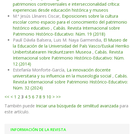
patrimonios controversiales e interseccionalidad crítica:
experiencias desde educación histórica y museos
M.ª Jesús Llinares Ciscar,
Exposiciones sobre la cultura
escolar como espacio para el conocimiento del patrimonio
histórico educativo
,
Cabás. Revista Internacional sobre
Patrimonio Histórico-Educativo: Núm. 19 (2018)
Paulí Dávila Balsera, Luis M. Naya Garmendia,
El Museo de
la Educación de la Universidad del País Vasco/Euskal Herriko
Unibertsitatearen Hezkuntzaren Museoa
,
Cabás. Revista
Internacional sobre Patrimonio Histórico-Educativo: Núm.
12 (2014)
Estefanía Monforte-García,
La innovación docente
universitaria y su influencia en la museología social
,
Cabás.
Revista Internacional sobre Patrimonio Histórico-Educativo:
Núm. 32 (2024)
<<
<
1
2
3
4
5
6
7
8
9
10
>
>>
También puede
Iniciar una búsqueda de similitud avanzada
para
este artículo.
INFORMACIÓN DE LA REVISTA