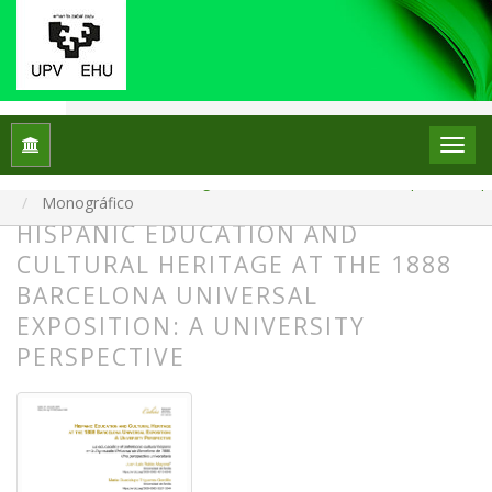
Inicio
Archivos
Núm. 34 (2025): Monográfico: La escuela en el escaparate: el p
Monográfico
HISPANIC EDUCATION AND
CULTURAL HERITAGE AT THE 1888
BARCELONA UNIVERSAL
EXPOSITION: A UNIVERSITY
PERSPECTIVE
##plugins.themes.bootstrap3.article.
##plugins.themes.bootstrap3.article.