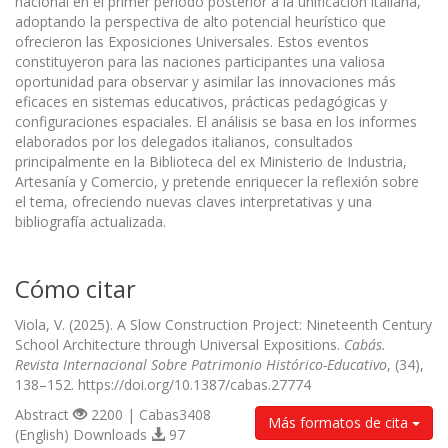
nacional en el primer período posterior a la unificación italiana,
adoptando la perspectiva de alto potencial heurístico que
ofrecieron las Exposiciones Universales. Estos eventos
constituyeron para las naciones participantes una valiosa
oportunidad para observar y asimilar las innovaciones más
eficaces en sistemas educativos, prácticas pedagógicas y
configuraciones espaciales. El análisis se basa en los informes
elaborados por los delegados italianos, consultados
principalmente en la Biblioteca del ex Ministerio de Industria,
Artesanía y Comercio, y pretende enriquecer la reflexión sobre
el tema, ofreciendo nuevas claves interpretativas y una
bibliografía actualizada.
Cómo citar
Viola, V. (2025). A Slow Construction Project: Nineteenth Century
School Architecture through Universal Expositions.
Cabás.
Revista Internacional Sobre Patrimonio Histórico-Educativo
, (34),
138–152. https://doi.org/10.1387/cabas.27774
Abstract
2200 | Cabas3408
Más formatos de cita
(English) Downloads
97