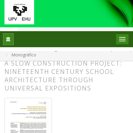
Inicio
Archivos
Núm. 34 (2025): Monográfico: La escuela en el escaparate: el p
Monográfico
A SLOW CONSTRUCTION PROJECT:
NINETEENTH CENTURY SCHOOL
ARCHITECTURE THROUGH
UNIVERSAL EXPOSITIONS
##plugins.themes.bootstrap3.article.
##plugins.themes.bootstrap3.article.