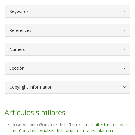
##plugins.themes.bootstrap3.article.d
Keywords
References
Número
Sección
Copyright Information
Artículos similares
José Antonio González de la Torre,
La arquitectura escolar
en Cantabria: Análisis de la arquitectura escolar en el