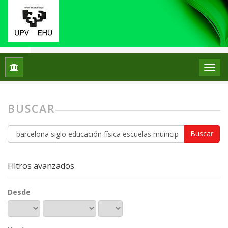
Inicio
Buscar
BUSCAR
Buscar
artículos
por
Filtros avanzados
Desde