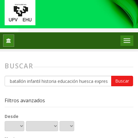
Inicio
Buscar
BUSCAR
Buscar
artículos
por
Filtros avanzados
Desde