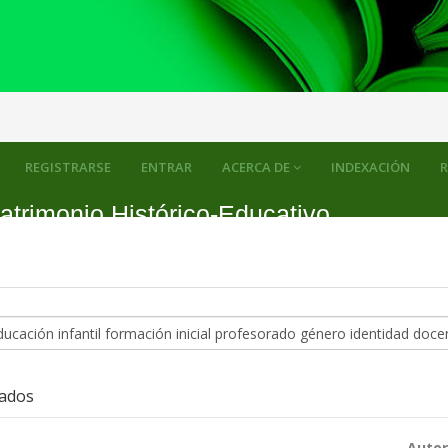
REGISTRARSE
ENTRAR
ACERCA DE
INDEXACIÓN
R
atrimonio Histórico-Educativo
zados
Autor