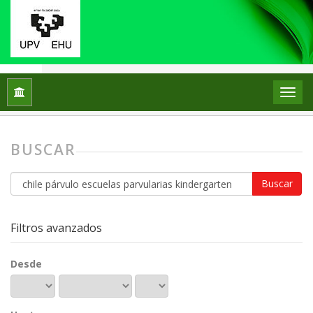
Inicio
Buscar
BUSCAR
Buscar
artículos
por
Filtros avanzados
Desde