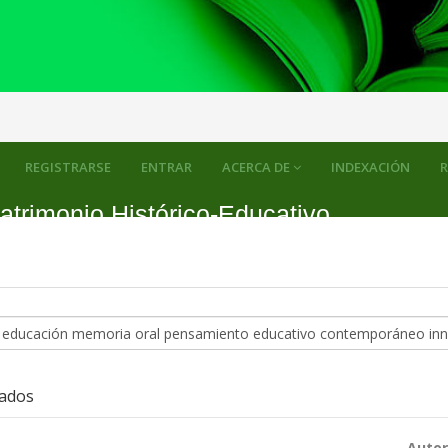
REGISTRARSE
ENTRAR
ACERCA DE
INDEXACIÓN
R
atrimonio Histórico-Educativo
zados
Autor