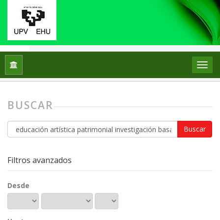
Inicio
Buscar
BUSCAR
Buscar
artículos
por
Filtros avanzados
Desde