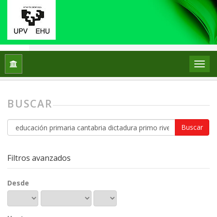
Inicio
Buscar
BUSCAR
Buscar
artículos
por
Filtros avanzados
Desde