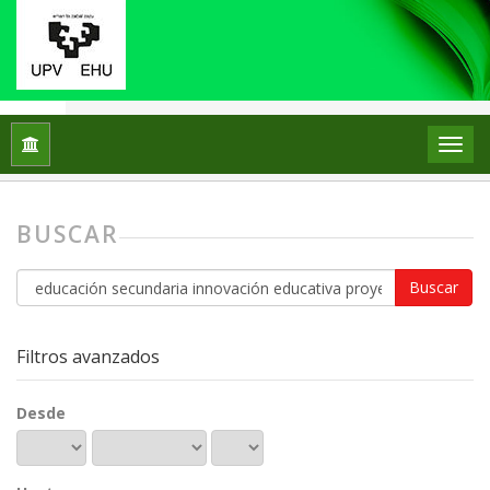
Inicio
Buscar
BUSCAR
Buscar
artículos
por
Filtros avanzados
Desde