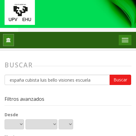
Inicio
Buscar
BUSCAR
Buscar
artículos
por
Filtros avanzados
Desde