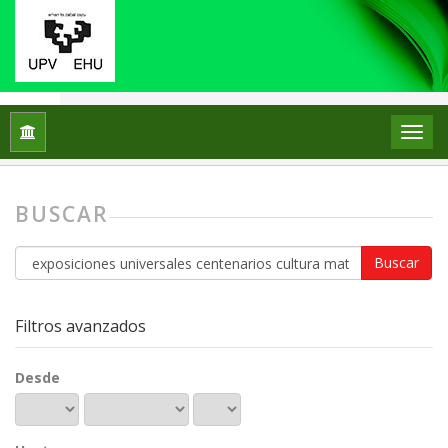
Inicio
Buscar
BUSCAR
Buscar
artículos
por
Filtros avanzados
Desde