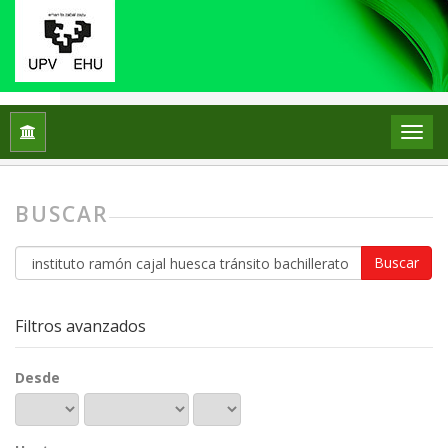
Inicio
Buscar
BUSCAR
Buscar
artículos
por
Filtros avanzados
Desde