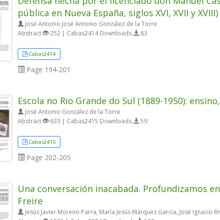
Defensa hecha por el licenciado don Manuel Caste
pública en Nueva España, siglos XVI, XVII y XVIII)
José Antonio José Antonio González de la Torre
Abstract
252 | Cabas2414 Downloads
83
Cabas2414
Page
194-201
Escola no Rio Grande do Sul (1889-1950): ensino,
José Antonio González de la Torre
Abstract
633 | Cabas2415 Downloads
59
Cabas2415
Page
202-205
Una conversación inacabada. Profundizamos en 
Freire
Jesús Javier Moreno Parra, María Jesús Márquez García, José Ignacio Ri