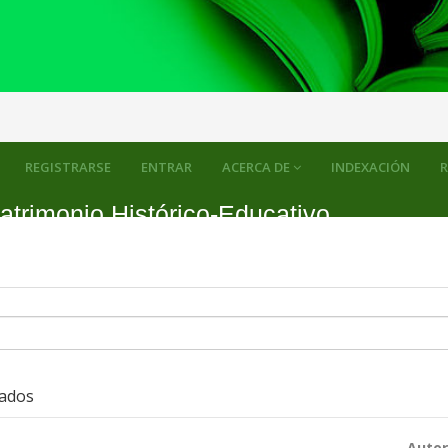
REGISTRARSE
ENTRAR
ACERCA DE
INDEXACIÓN
R
atrimonio Histórico-Educativo
zados
Autor