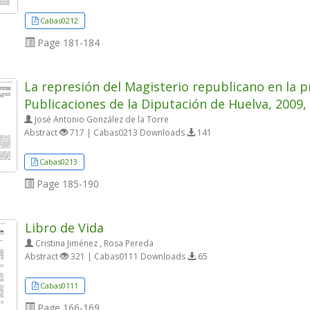
Cabas0212
Page
181-184
La represión del Magisterio republicano en la pr
Publicaciones de la Diputación de Huelva, 2009,
José Antonio González de la Torre
Abstract
717 | Cabas0213 Downloads
141
Cabas0213
Page
185-190
Libro de Vida
Cristina Jiménez , Rosa Pereda
Abstract
321 | Cabas0111 Downloads
65
Cabas0111
Page
166-169