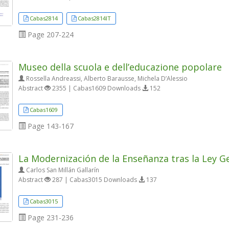
Cabas2814
Cabas2814IT
Page
207-224
Museo della scuola e dell’educazione popolare
Rossella Andreassi, Alberto Barausse, Michela D’Alessio
Abstract
2355 | Cabas1609 Downloads
152
Cabas1609
Page
143-167
La Modernización de la Enseñanza tras la Ley G
Carlos San Millán Gallarín
Abstract
287 | Cabas3015 Downloads
137
Cabas3015
Page
231-236