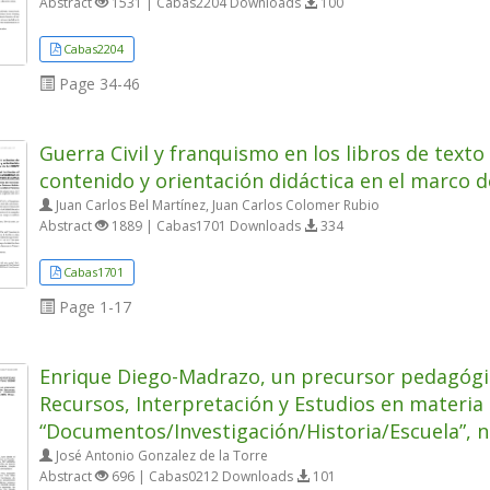
Abstract
1531 | Cabas2204 Downloads
100
Cabas2204
Page
34-46
Guerra Civil y franquismo en los libros de texto
contenido y orientación didáctica en el marco 
Juan Carlos Bel Martínez, Juan Carlos Colomer Rubio
Abstract
1889 | Cabas1701 Downloads
334
Cabas1701
Page
1-17
Enrique Diego-Madrazo, un precursor pedagógic
Recursos, Interpretación y Estudios en materia 
“Documentos/Investigación/Historia/Escuela”, n.º
José Antonio Gonzalez de la Torre
Abstract
696 | Cabas0212 Downloads
101