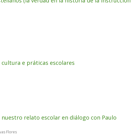
llanos (la verdad en la historia de la instrucción
 cultura e práticas escolares
nuestro relato escolar en diálogo con Paulo
vas Flores