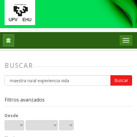
Inicio
Buscar
BUSCAR
Buscar
artículos
por
Filtros avanzados
Desde