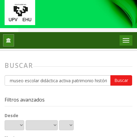
Inicio
Buscar
BUSCAR
Buscar
artículos
por
Filtros avanzados
Desde