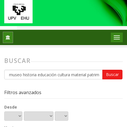
Inicio
Buscar
BUSCAR
Buscar
artículos
por
Filtros avanzados
Desde