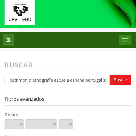
Inicio
Buscar
BUSCAR
Buscar
artículos
por
Filtros avanzados
Desde