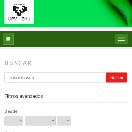
Inicio
Buscar
BUSCAR
Buscar
artículos
por
Filtros avanzados
Desde