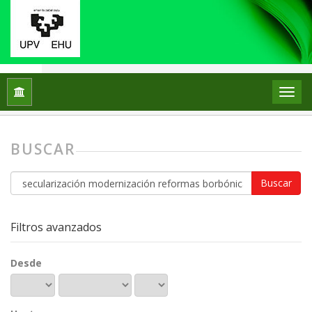
Inicio
Buscar
BUSCAR
Buscar
artículos
por
Filtros avanzados
Desde