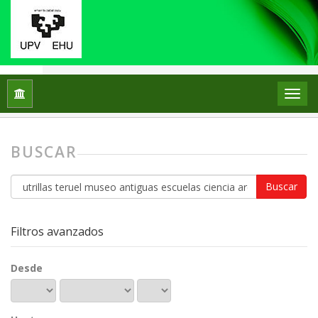
Inicio
Buscar
BUSCAR
Buscar
artículos
por
Filtros avanzados
Desde