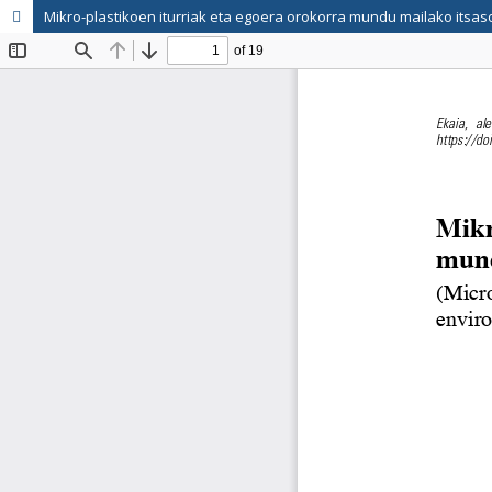
Mikro-plastikoen iturriak eta egoera orokorra mundu mailako itsa