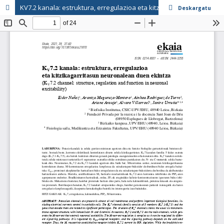
KV7.2 kanala: estruktura, erregulazioa eta kitzikagarritasun neuronalean duen ekintza
Deskargatu