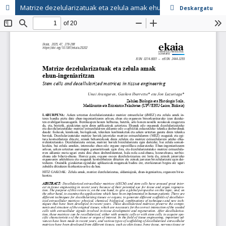
Matrize dezelularizatuak eta zelula amak ehun-ingeniaritzan
Deskargatu