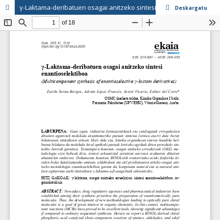
γ-Laktama-deribatuen osagai anitzeko sintesi enantioselektiboa
Deskargatu