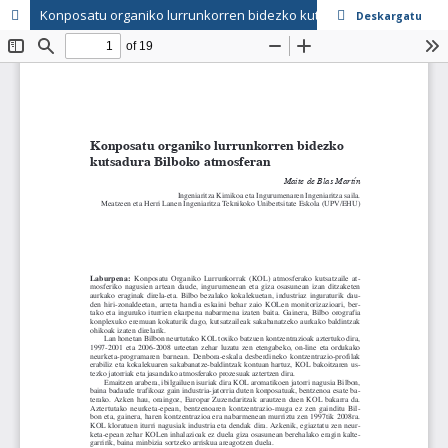
Konposatu organiko lurrunkorren bidezko kutsadura Bilboko atmosferan
Deskargatu