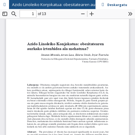
Azido Linoleiko Konjokatua: obesitatearen aurkako irtenbidea ala mehatxua?
Deskargatu