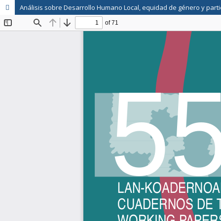
Análisis sobre Desarrollo Humano Local, equidad de género y part