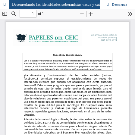
Desenredando las identidades soberanistas vasca y catalana: un Análisis de Redes Sociales de las etiquetas de Twitter #BasquesDecide y #Up4Freedom
Descargar