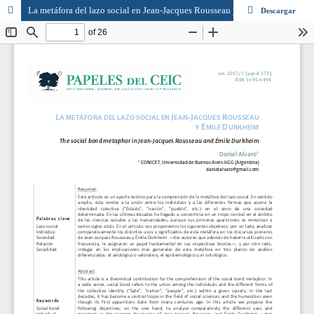
La metáfora del lazo social en Jean-Jacques Rousseau y Émile Durkheim
Descargar