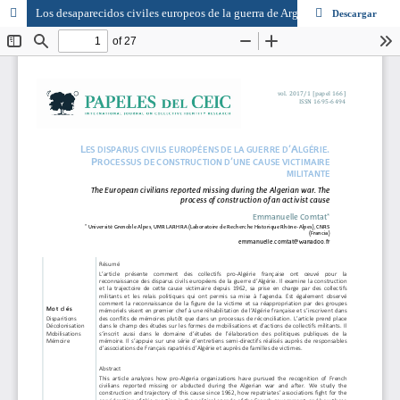
Los desaparecidos civiles europeos de la guerra de Argelia. Proceso de construcción de una causa activista
Descargar