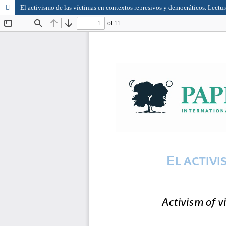
El activismo de las víctimas en contextos represivos y democráticos. Lectu