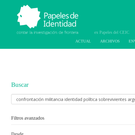
Papeles de Identidad.
Contar la investigación
de frontera
ACTUAL
ARCHIVOS
EN
Buscar
Buscar
artículos
por
Filtros avanzados
Desde