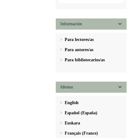
Información
Para lectores/as
Para autores/as
Para bibliotecarios/as
Idioma
English
Español (España)
Euskara
Français (France)