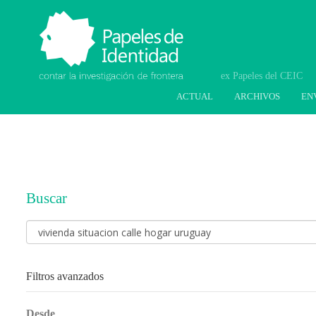
Papeles de Identidad.
Contar la investigación
de frontera
ACTUAL
ARCHIVOS
EN
Buscar
Buscar
artículos
por
Filtros avanzados
Desde