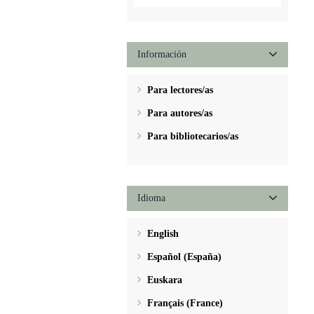
Información
Para lectores/as
Para autores/as
Para bibliotecarios/as
Idioma
English
Español (España)
Euskara
Français (France)