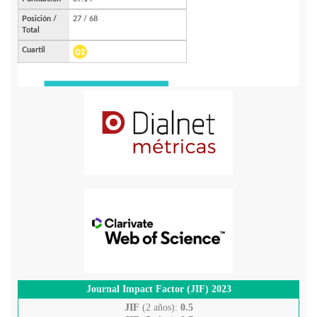
Journal Impact Factor (JIF) 2023
JIF
(2 años):
0.5