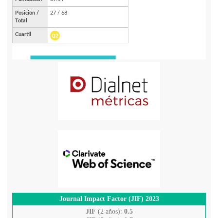
Journal Impact Factor (JIF) 2023
JIF
(2 años):
0.5