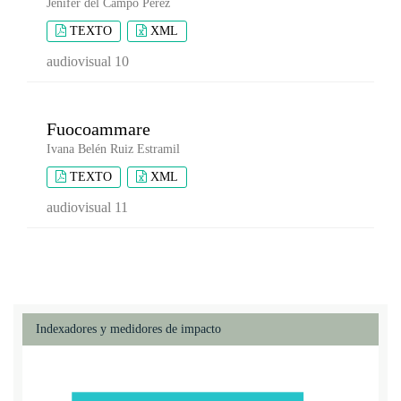
Jenifer del Campo Pérez
TEXTO
XML
audiovisual 10
Fuocoammare
Ivana Belén Ruiz Estramil
TEXTO
XML
audiovisual 11
Indexadores y medidores de impacto